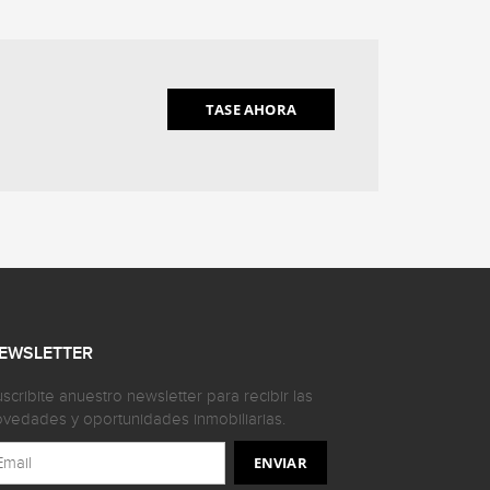
TASE AHORA
EWSLETTER
scribite anuestro newsletter para recibir las
vedades y oportunidades inmobiliarias.