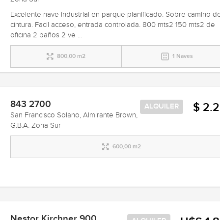
Excelente nave industrial en parque planificado. Sobre camino d
cintura. Facil acceso, entrada controlada. 800 mts2 150 mts2 de
oficina 2 baños 2 ve ...
800,00 m2
1 Naves
843 2700
$ 2.
ALQUILER
San Francisco Solano, Almirante Brown,
G.B.A. Zona Sur
600,00 m2
Nestor Kirchner 900