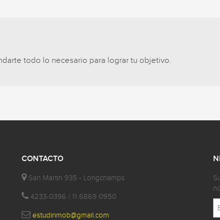
arte todo lo necesario para lograr tu objetivo.
CONTACTO
N
San Martin 935 - Longchamps
Su
no
4233-0396 / 11 6869 0950
estudinmob@gmail.com