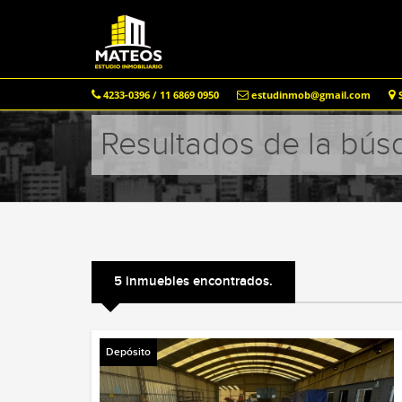
4233-0396 / 11 6869 0950
estudinmob@gmail.com
S
Resultados de la bú
5 inmuebles encontrados.
Depósito