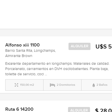
Alfonso xiii 1100
U$S 5
ALQUILER
Barrio Santa Rita, Longchamps,
Almirante Brown
Excelente departamento en longchamps. Materiales de calidad.
Porcelanato, cerramientos en DVH oscilobatientes. Planta baja,
toilette de servicio, coci ...
150,00 m2
2 Dormitorios
2 Baños
Ruta 6 14200
$ 28.
ALQUILER