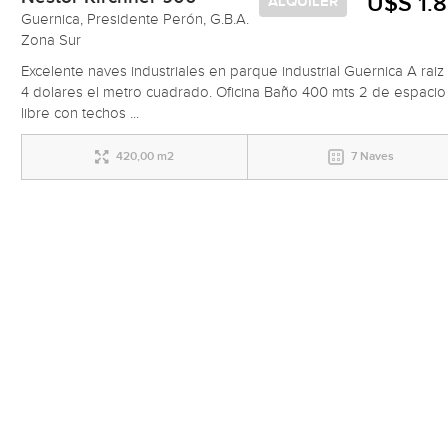
U$S 1.
ALQUILER
Guernica, Presidente Perón, G.B.A.
Zona Sur
Excelente naves industriales en parque industrial Guernica A raiz
4 dolares el metro cuadrado. Oficina Baño 400 mts 2 de espacio
libre con techos ...
420,00 m2
7 Naves